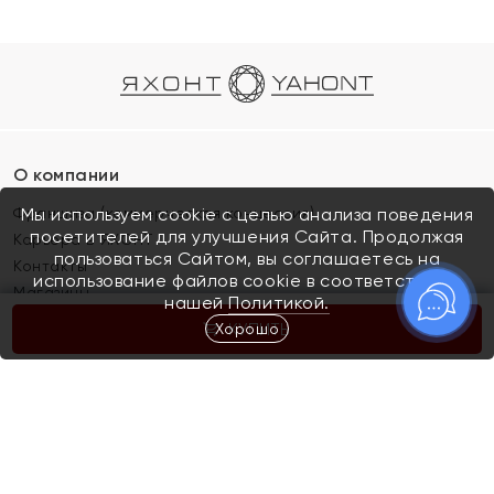
О компании
Франшиза (коммерческая концессия)
Мы используем cookie с целью анализа поведения
посетителей для улучшения Сайта. Продолжая
Карьера в ЯХОНТ
пользоваться Сайтом, вы соглашаетесь на
Контакты
использование файлов cookie в соответствии с
Магазины
нашей
Политикой.
Хорошо
КУПИТЬ
Покупателям
Как определить размер украшения
Киров
Акции
Магазины
Скупка и обмен золота
Отзывы
Электронный подарочный сертификат