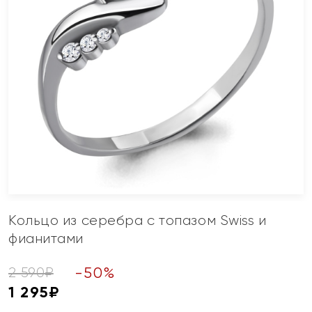
Кольцо из серебра с топазом Swiss и
фианитами
-
50
%
2 590
₽
1 295
₽