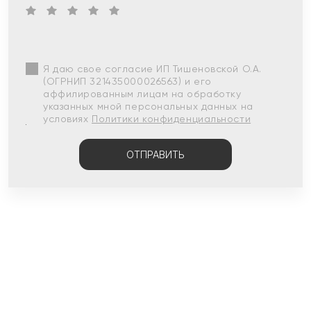
Я даю свое согласие ИП Тишеновской О.А.
(ОГРНИП 321435000026563) и его
аффилированным лицам на обработку
указанных мной персональных данных на
условиях
Политики конфиденциальности
ОТПРАВИТЬ