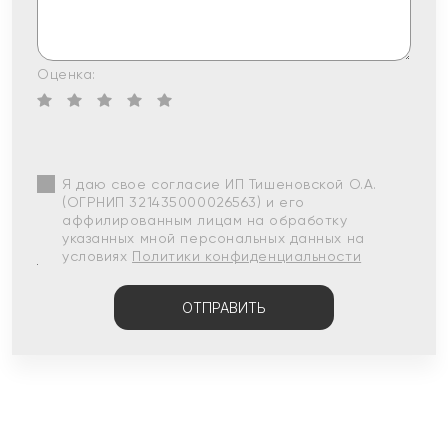
Оценка:
Я даю свое согласие ИП Тишеновской О.А.
(ОГРНИП 321435000026563) и его
аффилированным лицам на обработку
указанных мной персональных данных на
условиях
Политики конфиденциальности
ОТПРАВИТЬ