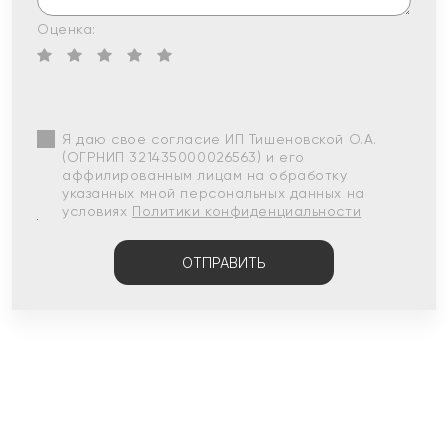
Оценка:
Я даю свое согласие ИП Тишеновской О.А.
(ОГРНИП 321435000026563) и его
аффилированным лицам на обработку
указанных мной персональных данных на
условиях
Политики конфиденциальности
ОТПРАВИТЬ