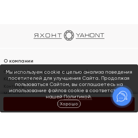
О компании
Франшиза (коммерческая концессия)
Мы используем cookie с целью анализа поведения
посетителей для улучшения Сайта. Продолжая
Карьера в ЯХОНТ
пользоваться Сайтом, вы соглашаетесь на
Контакты
использование файлов cookie в соответствии с
Магазины
нашей
Политикой.
Хорошо
КУПИТЬ
Покупателям
Как определить размер украшения
Киров
Акции
Магазины
Скупка и обмен золота