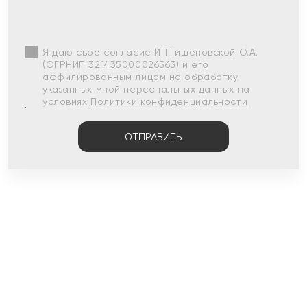
Я даю свое согласие ИП Тишеновской О.А.
(ОГРНИП 321435000026563) и его
аффилированным лицам на обработку
указанных мной персональных данных на
условиях
Политики конфиденциальности
ОТПРАВИТЬ