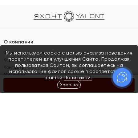
О компании
Франшиза (коммерческая концессия)
Мы используем cookie с целью анализа поведения
посетителей для улучшения Сайта. Продолжая
Карьера в ЯХОНТ
пользоваться Сайтом, вы соглашаетесь на
Контакты
использование файлов cookie в соответствии с
Магазины
нашей
Политикой.
Хорошо
КУПИТЬ
Покупателям
Как определить размер украшения
Киров
Акции
Магазины
Скупка и обмен золота
Отзывы
Электронный подарочный сертификат
Помолвка и свадьба
Правила пользования Электронным