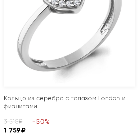
Кольцо из серебра с топазом London и
фианитами
-
50
%
3 518
₽
1 759
₽