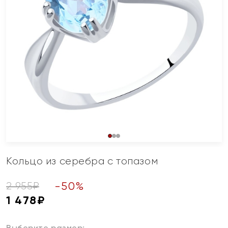
Кольцо из серебра с топазом
-
50
%
2 955
₽
1 478
₽
Выберите размер: