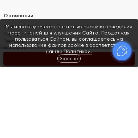
О компании
Франшиза (коммерческая концессия)
Мы используем cookie с целью анализа поведения
посетителей для улучшения Сайта. Продолжая
Карьера в ЯХОНТ
пользоваться Сайтом, вы соглашаетесь на
Контакты
использование файлов cookie в соответствии с
Магазины
нашей
Политикой.
Хорошо
КУПИТЬ
Покупателям
Как определить размер украшения
Киров
Акции
Магазины
Скупка и обмен золота
Отзывы
Электронный подарочный сертификат
Помолвка и свадьба
Правила пользования Электронным
Каталог
подарочным сертификатом «Яхонт»
Новинки
Доставка и оплата
Акции