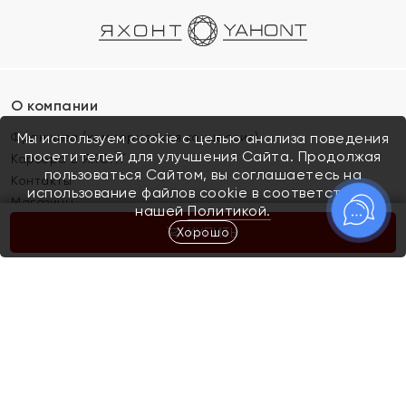
О компании
Франшиза (коммерческая концессия)
Мы используем cookie с целью анализа поведения
посетителей для улучшения Сайта. Продолжая
Карьера в ЯХОНТ
пользоваться Сайтом, вы соглашаетесь на
Контакты
использование файлов cookie в соответствии с
Магазины
нашей
Политикой.
Хорошо
КУПИТЬ
Покупателям
Как определить размер украшения
Киров
Акции
Магазины
Скупка и обмен золота
Отзывы
Электронный подарочный сертификат
Помолвка и свадьба
Правила пользования Электронным
Каталог
подарочным сертификатом «Яхонт»