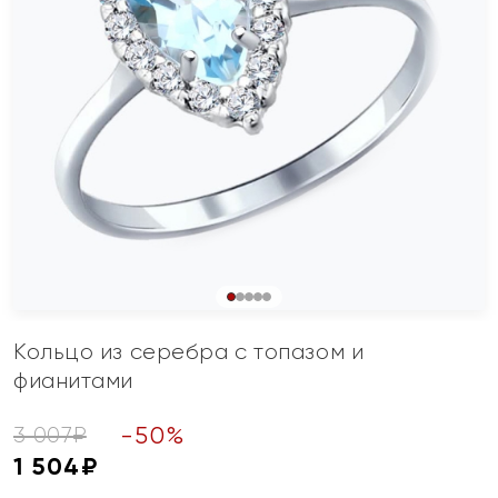
Кольцо из серебра с топазом и
фианитами
-
50
%
3 007
₽
1 504
₽