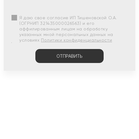
Я даю свое согласие ИП Тишеновской О.А.
(ОГРНИП 321435000026563) и его
аффилированным лицам на обработку
указанных мной персональных данных на
условиях
Политики конфиденциальности
ОТПРАВИТЬ