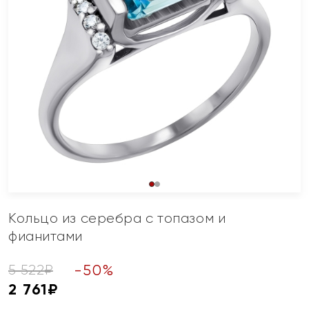
Кольцо из серебра с топазом и
фианитами
-
50
%
5 522
₽
2 761
₽