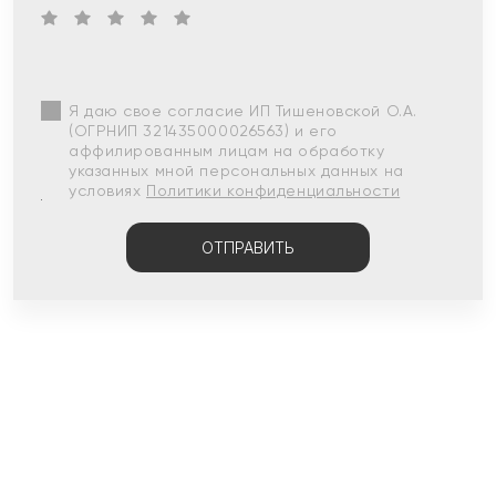
Я даю свое согласие ИП Тишеновской О.А.
(ОГРНИП 321435000026563) и его
аффилированным лицам на обработку
указанных мной персональных данных на
условиях
Политики конфиденциальности
ОТПРАВИТЬ