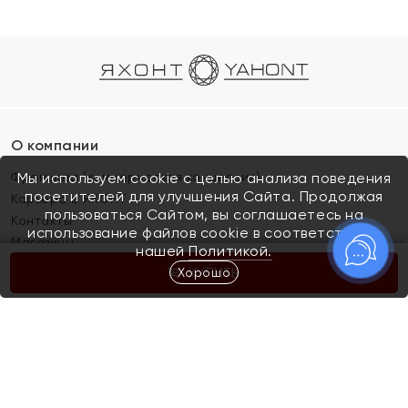
О компании
Франшиза (коммерческая концессия)
Мы используем cookie с целью анализа поведения
посетителей для улучшения Сайта. Продолжая
Карьера в ЯХОНТ
пользоваться Сайтом, вы соглашаетесь на
Контакты
использование файлов cookie в соответствии с
Магазины
нашей
Политикой.
Хорошо
КУПИТЬ
Покупателям
Как определить размер украшения
Киров
Акции
Магазины
Скупка и обмен золота
Отзывы
Электронный подарочный сертификат