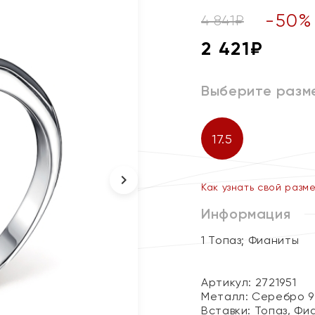
-
50
%
4 841
₽
2 421
₽
Выберите разм
17.5
Как узнать свой разм
Информация
1 Топаз; Фианиты
Артикул: 2721951
Металл:
Серебро 9
Вставки:
Топаз, Фи