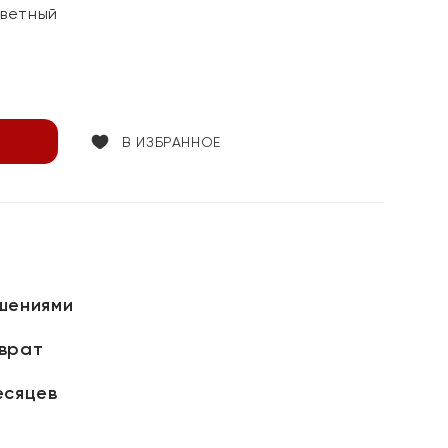
цветный
В ИЗБРАННОЕ
шениями
зврат
есяцев