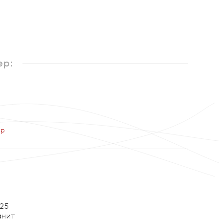
ер:
ер
25
анит