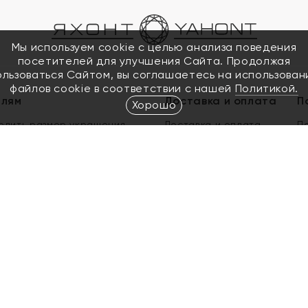
Мы используем cookie с целью анализа поведения
посетителей для улучшения Сайта. Продолжая
ользоваться Сайтом, вы соглашаетесь на использован
файлов cookie в соответствии с нашей
Политикой.
елям
Доставка и оплата
П
Хорошо
елить размер украшения
Доставка и оплата
П
п
обмен золота
ый подарочный сертификат
ользования Электронным
м сертификатом «Яхонт»