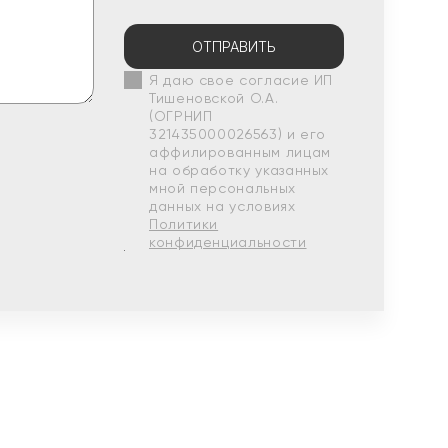
ОТПРАВИТЬ
Я даю свое согласие ИП
Тишеновской О.А.
(ОГРНИП
321435000026563) и его
аффилированным лицам
на обработку указанных
мной персональных
данных на условиях
Политики
конфиденциальности