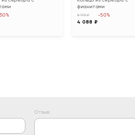
тами
фианитами
-50%
-50%
8 175 ₽
4 088 ₽
Отзыв: