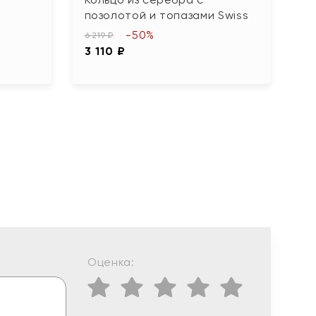
позолотой и топазами Swiss
ф
-50%
6 219 ₽
5 
3 110 ₽
2
Оценка: