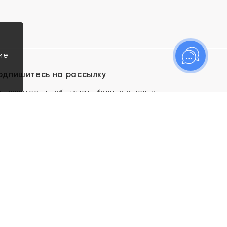
ие
одпишитесь на рассылку
одпишитесь, чтобы узнать больше о новых
оступлениях, новостях и спецпредложениях Яхонт!
Я даю свое согласие ИП Тишеновской О.А.
(ОГРНИП 321435000026563) и его
аффилированным лицам на обработку указанных