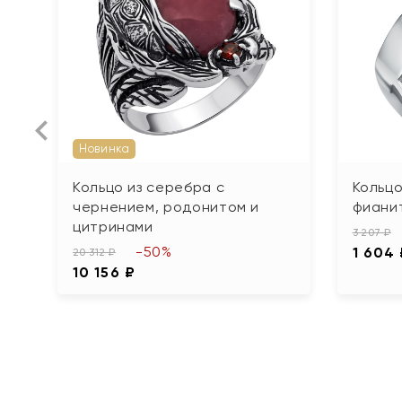
Новинка
Кольцо из серебра с
Кольцо
чернением, родонитом и
фиани
цитринами
3 207 ₽
-50%
1 604
20 312 ₽
10 156 ₽