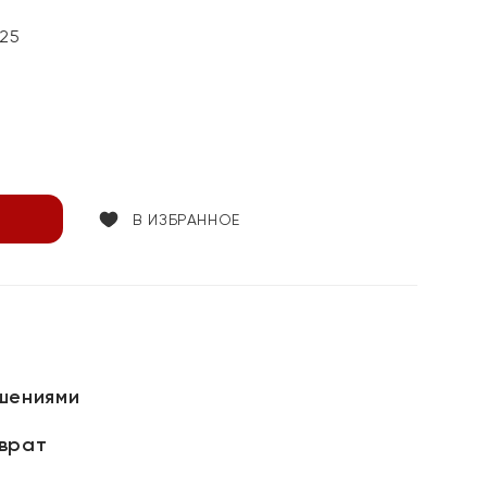
25
В ИЗБРАННОЕ
шениями
зврат