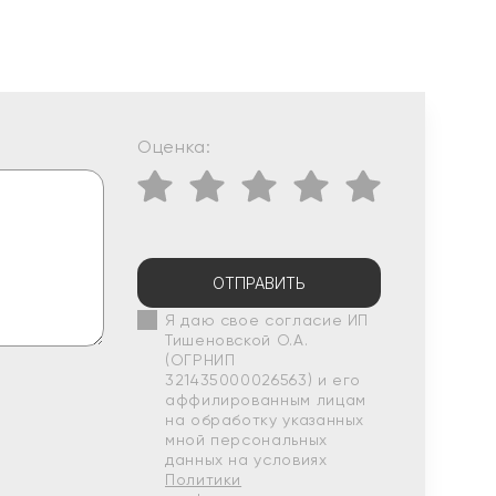
Оценка:
ОТПРАВИТЬ
Я даю свое согласие ИП
Тишеновской О.А.
(ОГРНИП
321435000026563) и его
аффилированным лицам
на обработку указанных
мной персональных
данных на условиях
Политики