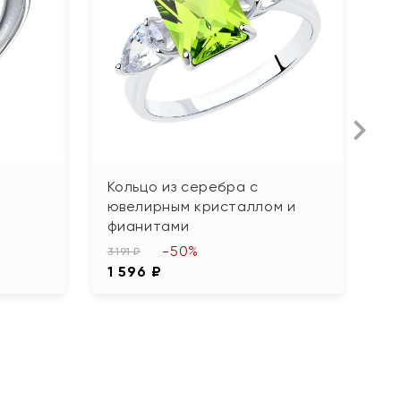
Кольцо из серебра с
К
ювелирным кристаллом и
и
фианитами
4 
-50%
2
3 191 ₽
1 596 ₽