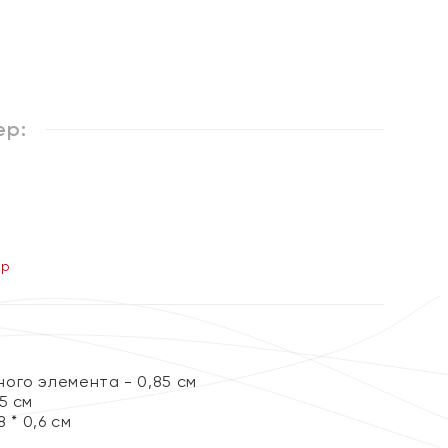
%
ер:
ер
ого элемента - 0,85 см
5 см
 * 0,6 см