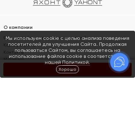
О компании
Франшиза (коммерческая концессия)
Мы используем cookie с целью анализа поведения
посетителей для улучшения Сайта. Продолжая
Карьера в ЯХОНТ
пользоваться Сайтом, вы соглашаетесь на
Контакты
использование файлов cookie в соответствии с
Магазины
нашей
Политикой.
Хорошо
КУПИТЬ
Покупателям
Как определить размер украшения
Киров
Акции
Магазины
Скупка и обмен золота
Отзывы
Электронный подарочный сертификат
Помолвка и свадьба
Правила пользования Электронным
Каталог
подарочным сертификатом «Яхонт»
Новинки