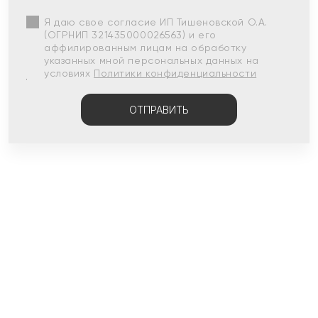
Я даю свое согласие ИП Тишеновской О.А.
(ОГРНИП 321435000026563) и его
аффилированным лицам на обработку
указанных мной персональных данных на
условиях
Политики конфиденциальности
ОТПРАВИТЬ