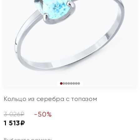
Кольцо из серебра с топазом
-
50
%
3 026
₽
1 513
₽
Выберите размер: