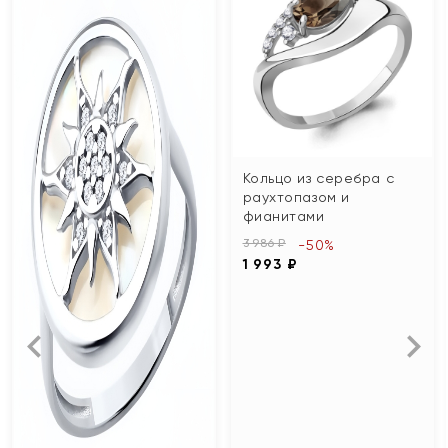
Кольцо из серебра с
раухтопазом и
фианитами
3 986 ₽
-50%
1 993 ₽