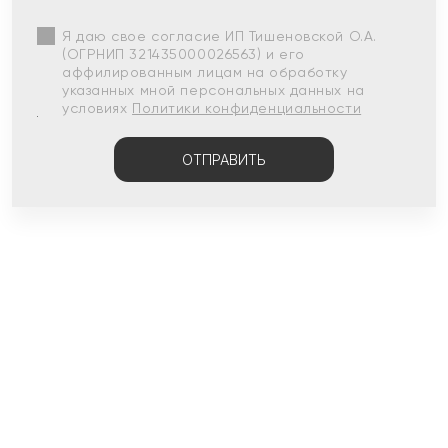
Я даю свое согласие ИП Тишеновской О.А.
(ОГРНИП 321435000026563) и его
аффилированным лицам на обработку
указанных мной персональных данных на
условиях
Политики конфиденциальности
ОТПРАВИТЬ