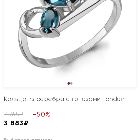
Кольцо из серебра с топазами London
-
50
%
7 765
₽
3 883
₽
Выберите размер: