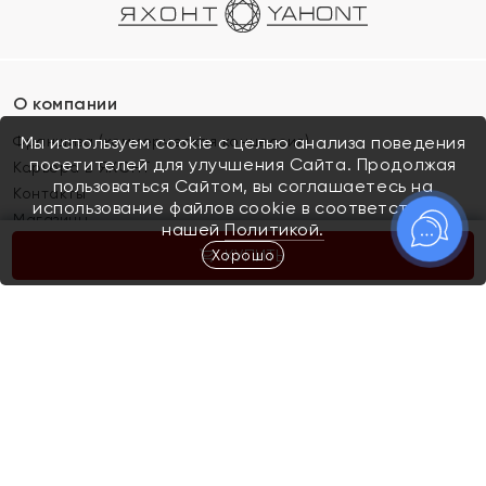
О компании
Франшиза (коммерческая концессия)
Мы используем cookie с целью анализа поведения
посетителей для улучшения Сайта. Продолжая
Карьера в ЯХОНТ
пользоваться Сайтом, вы соглашаетесь на
Контакты
использование файлов cookie в соответствии с
Магазины
нашей
Политикой.
Хорошо
КУПИТЬ
Покупателям
Как определить размер украшения
Киров
Акции
Магазины
Скупка и обмен золота
Отзывы
Электронный подарочный сертификат
Помолвка и свадьба
Правила пользования Электронным
Каталог
подарочным сертификатом «Яхонт»