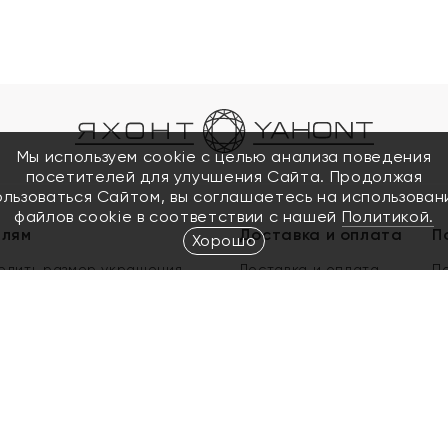
Мы используем cookie с целью анализа поведения
посетителей для улучшения Сайта. Продолжая
ользоваться Сайтом, вы соглашаетесь на использован
файлов cookie в соответствии с нашей
Политикой.
елям
Доставка и оплата
П
Хорошо
елить размер украшения
Доставка и оплата
П
п
обмен золота
ый подарочный сертификат
ользования Электронным
м сертификатом «Яхонт»