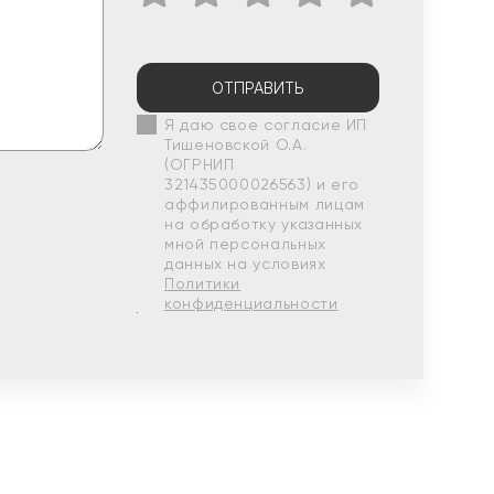
ОТПРАВИТЬ
Я даю свое согласие ИП
Тишеновской О.А.
(ОГРНИП
321435000026563) и его
аффилированным лицам
на обработку указанных
мной персональных
данных на условиях
Политики
конфиденциальности