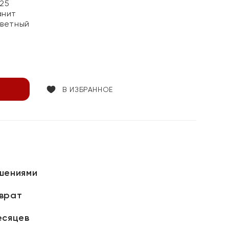
25
анит
цветный
В ИЗБРАННОЕ
шениями
зврат
есяцев