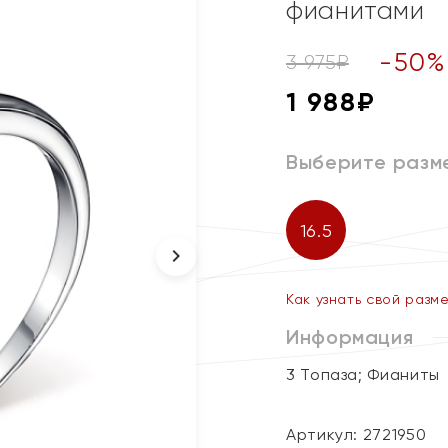
фианитами
-
50
%
3 975
₽
1 988
₽
Выберите разм
16.5
Как узнать свой разм
Информация
3 Топаза; Фианиты
Артикул: 2721950