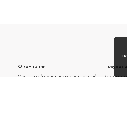
п
О компании
Покупат
Франшиза (коммерческая концессия)
Как опред
Карьера в ЯХОНТ
Акции
Контакты
Скупка и 
Магазины
Отзывы
Электронн
Правила п
подарочны