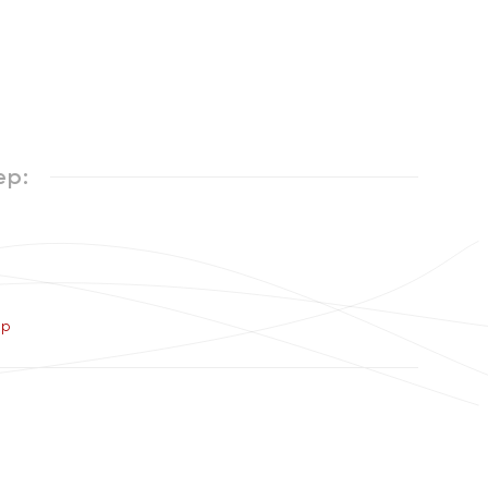
ер:
ер