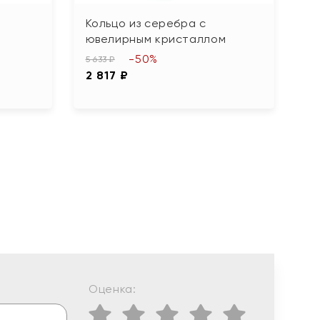
Кольцо из серебра с
К
ювелирным кристаллом
и
-50%
5 633 ₽
3 
2 817 ₽
1
Оценка: