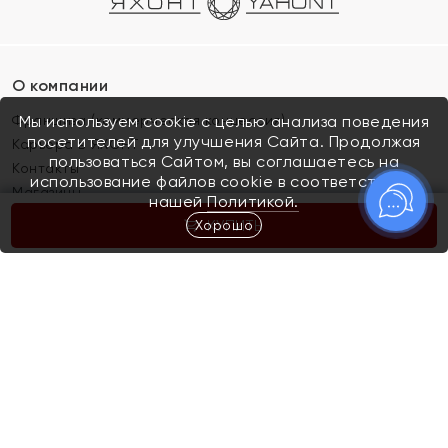
О компании
Франшиза (коммерческая концессия)
Мы используем cookie с целью анализа поведения
посетителей для улучшения Сайта. Продолжая
Карьера в ЯХОНТ
пользоваться Сайтом, вы соглашаетесь на
Контакты
использование файлов cookie в соответствии с
Магазины
нашей
Политикой.
Хорошо
КУПИТЬ
Покупателям
Как определить размер украшения
Киров
Акции
Магазины
Скупка и обмен золота
Отзывы
Электронный подарочный сертификат
Помолвка и свадьба
Правила пользования Электронным
Каталог
подарочным сертификатом «Яхонт»
Новинки