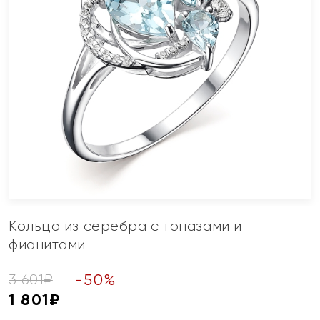
Кольцо из серебра с топазами и
фианитами
-
50
%
3 601
₽
1 801
₽