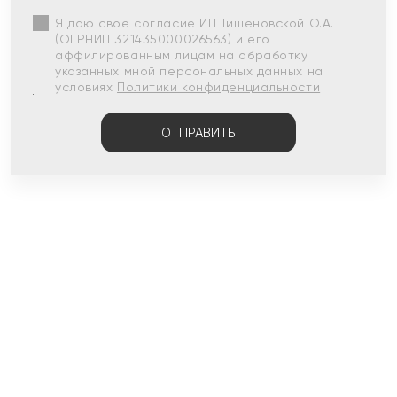
Я даю свое согласие ИП Тишеновской О.А.
(ОГРНИП 321435000026563) и его
аффилированным лицам на обработку
указанных мной персональных данных на
условиях
Политики конфиденциальности
ОТПРАВИТЬ