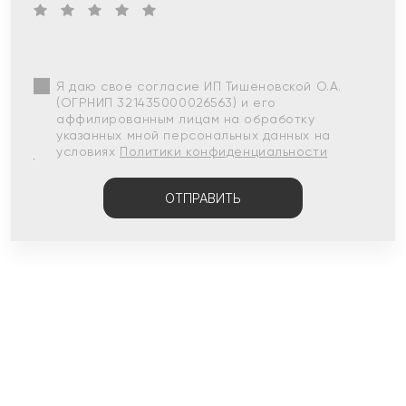
Я даю свое согласие ИП Тишеновской О.А.
(ОГРНИП 321435000026563) и его
аффилированным лицам на обработку
указанных мной персональных данных на
условиях
Политики конфиденциальности
ОТПРАВИТЬ