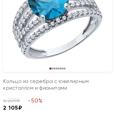
Кольцо из серебра с ювелирным
кристаллом и фианитами
-
50
%
4 209
₽
2 105
₽