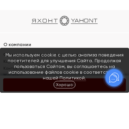
О компании
Франшиза (коммерческая концессия)
Мы используем cookie с целью анализа поведения
посетителей для улучшения Сайта. Продолжая
Карьера в ЯХОНТ
пользоваться Сайтом, вы соглашаетесь на
Контакты
использование файлов cookie в соответствии с
Магазины
нашей
Политикой.
Хорошо
КУПИТЬ
Покупателям
Как определить размер украшения
Киров
Акции
Магазины
Скупка и обмен золота
Отзывы
Электронный подарочный сертификат