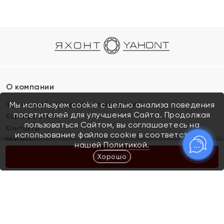
О компании
Франшиза (коммерческая концессия)
Мы используем cookie с целью анализа поведения
посетителей для улучшения Сайта. Продолжая
Карьера в ЯХОНТ
пользоваться Сайтом, вы соглашаетесь на
Контакты
использование файлов cookie в соответствии с
Магазины
нашей
Политикой.
Хорошо
КУПИТЬ
Покупателям
Как определить размер украшения
Киров
Акции
Магазины
Скупка и обмен золота
Отзывы