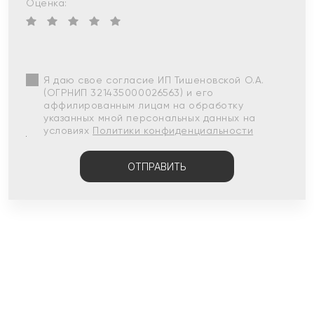
Оценка:
Я даю свое согласие ИП Тишеновской О.А.
(ОГРНИП 321435000026563) и его
аффилированным лицам на обработку
указанных мной персональных данных на
условиях
Политики конфиденциальности
ОТПРАВИТЬ