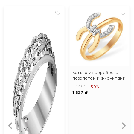
Кольцо из серебра с
позолотой и фианитами
3 073 ₽
-50%
1 537 ₽