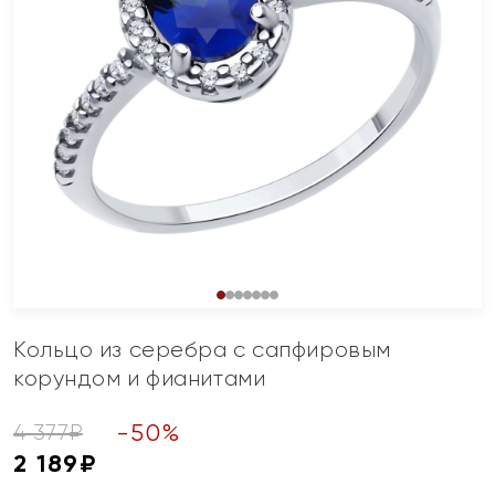
Кольцо из серебра с сапфировым
корундом и фианитами
-
50
%
4 377
₽
2 189
₽