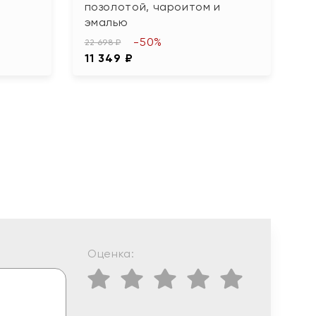
позолотой, чароитом и
ф
эмалью
4 
-50%
2
22 698 ₽
11 349 ₽
Оценка: