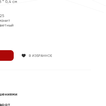
 * 0,4 см
25
ианит
цветный
В ИЗБРАННОЕ
шениями
зврат