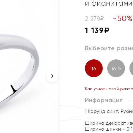
и фианитами
-
50
2 278
₽
1 139
₽
Выберите разм
16
16.5
Как узнать свой разм
Информация
1 Корунд синт. Руб
Ширина декоративн
Ширина шинки - 0,1