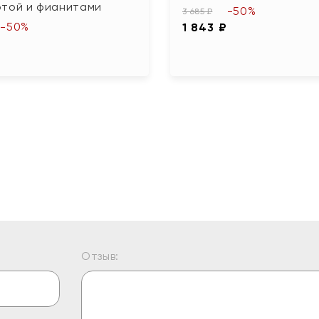
отой и фианитами
-50%
3 685 ₽
-50%
1 843 ₽
₽
Отзыв: