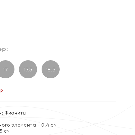
%
ер:
17
17.5
18.5
ер
ин; Фианиты
ого элемента - 0,4 см
5 см