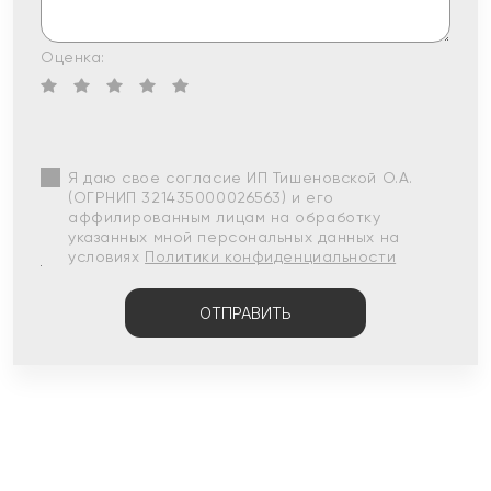
Оценка:
Я даю свое согласие ИП Тишеновской О.А.
(ОГРНИП 321435000026563) и его
аффилированным лицам на обработку
указанных мной персональных данных на
условиях
Политики конфиденциальности
ОТПРАВИТЬ