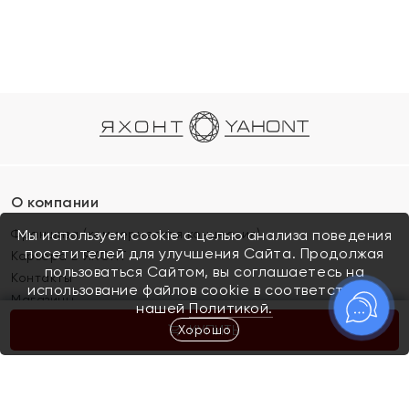
О компании
Франшиза (коммерческая концессия)
Мы используем cookie с целью анализа поведения
посетителей для улучшения Сайта. Продолжая
Карьера в ЯХОНТ
пользоваться Сайтом, вы соглашаетесь на
Контакты
использование файлов cookie в соответствии с
Магазины
нашей
Политикой.
Хорошо
КУПИТЬ
Покупателям
Как определить размер украшения
Киров
Акции