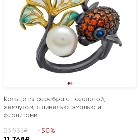
Кольцо из серебра с позолотой,
жемчугом, шпинелью, эмалью и
фианитами
-
50
%
23 535
₽
11 768
₽