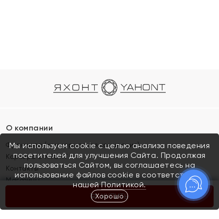
О компании
Франшиза (коммерческая концессия)
Мы используем cookie с целью анализа поведения
посетителей для улучшения Сайта. Продолжая
Карьера в ЯХОНТ
пользоваться Сайтом, вы соглашаетесь на
Контакты
использование файлов cookie в соответствии с
Магазины
нашей
Политикой.
Хорошо
КУПИТЬ
Покупателям