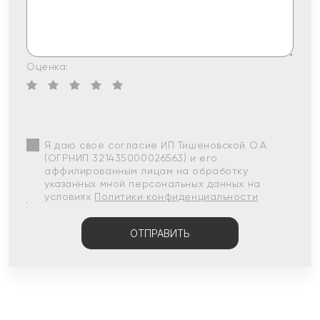
Оценка:
Я даю свое согласие ИП Тишеновской О.А.
(ОГРНИП 321435000026563) и его
аффилированным лицам на обработку
указанных мной персональных данных на
условиях
Политики конфиденциальности
ОТПРАВИТЬ