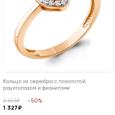
Кольцо из серебра с позолотой,
раухтопазом и фианитами
-
50
%
2 653
₽
1 327
₽