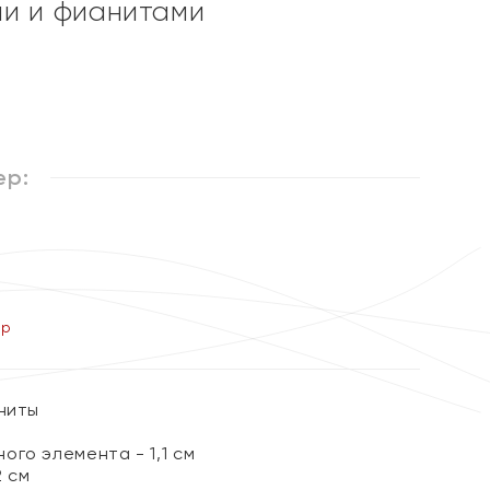
и и фианитами
%
ер:
ер
аниты
го элемента - 1,1 см
2 см