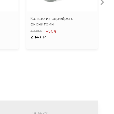
Кольцо из серебра с
К
фианитами
и
-50%
4 293 ₽
3 9
2 147 ₽
1
Оценка: