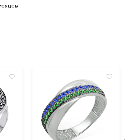
есяцев