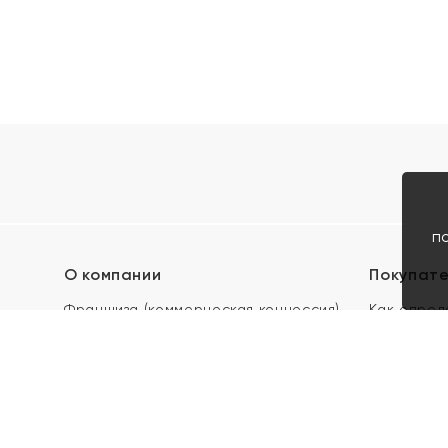
п
О компании
Покупат
Франшиза (коммерческая концессия)
Как опред
Карьера в ЯХОНТ
Акции
Контакты
Скупка и 
Магазины
Отзывы
Электронн
Правила п
подарочны