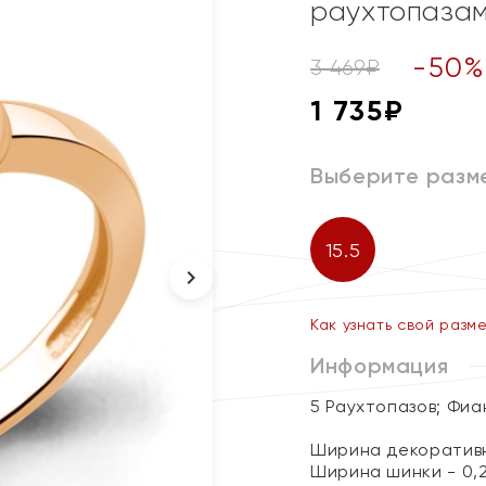
раухтопазам
-
50
3 469
₽
1 735
₽
Выберите разм
15.5
Как узнать свой разм
Информация
5 Раухтопазов; Фи
Ширина декоративно
Ширина шинки - 0,