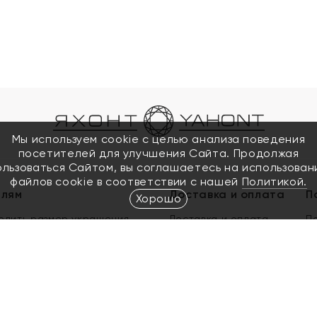
Мы используем cookie с целью анализа поведения
посетителей для улучшения Сайта. Продолжая
ользоваться Сайтом, вы соглашаетесь на использован
файлов cookie в соответствии с нашей
Политикой.
елям
Доставка и оплата
П
Хорошо
елить размер украшения
Доставка и оплата
П
п
обмен золота
ый подарочный сертификат
ользования Электронным
м сертификатом «Яхонт»