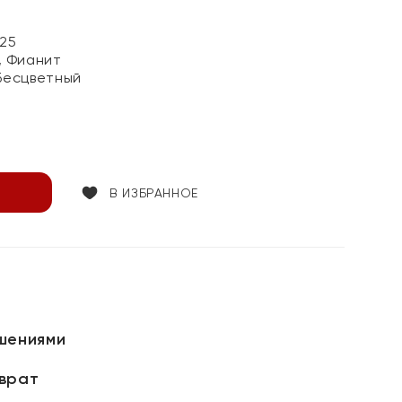
25
, Фианит
Бесцветный
В ИЗБРАННОЕ
шениями
зврат