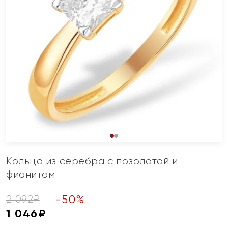
Кольцо из серебра с позолотой и
фианитом
-
50
%
2 092
₽
1 046
₽