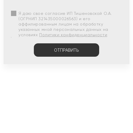
Я даю свое согласие ИП Тишеновской О.А.
(ОГРНИП 321435000026563) и его
аффилированным лицам на обработку
указанных мной персональных данных на
условиях
Политики конфиденциальности
ОТПРАВИТЬ