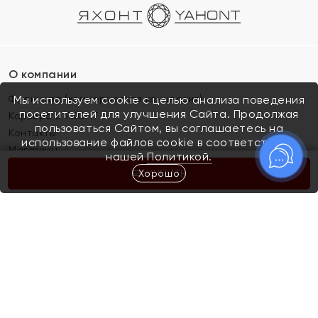
О компании
Франшиза (коммерческая концессия)
Мы используем cookie с целью анализа поведения
посетителей для улучшения Сайта. Продолжая
Карьера в ЯХОНТ
пользоваться Сайтом, вы соглашаетесь на
Контакты
использование файлов cookie в соответствии с
Магазины
нашей
Политикой.
Хорошо
КУПИТЬ
Покупателям
Как определить размер украшения
Киров
Акции
Магазины
Скупка и обмен золота
Отзывы
Электронный подарочный сертификат
Помолвка и свадьба
Правила пользования Электронным
Каталог
подарочным сертификатом «Яхонт»