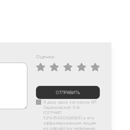
Оценка:
ОТПРАВИТЬ
Я даю свое согласие ИП
Тишеновской О.А.
(ОГРНИП
321435000026563) и его
аффилированным лицам
на обработку указанных