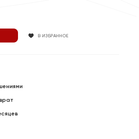
В ИЗБРАННОЕ
шениями
зврат
есяцев