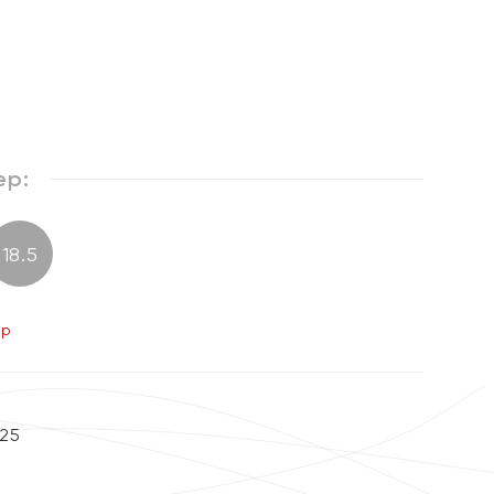
ер:
18.5
ер
25