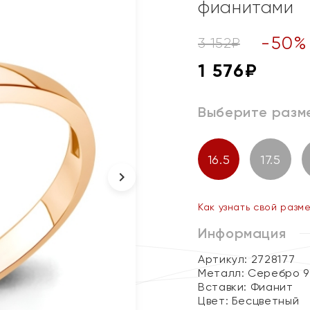
фианитами
-
50
%
3 152
₽
1 576
₽
Выберите разм
16.5
17.5
Как узнать свой разм
Информация
Артикул: 2728177
Металл:
Серебро 9
Вставки:
Фианит
Цвет:
Бесцветный