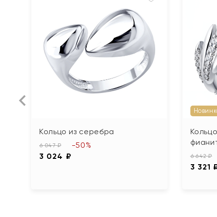
Новинк
Кольцо из серебра
Кольцо
фиани
-50%
6 047 ₽
3 024 ₽
6 642 ₽
3 321 