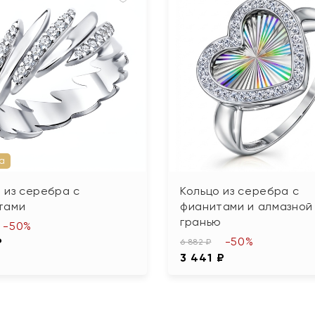
а
 из серебра с
Кольцо из серебра с
тами
фианитами и алмазной
гранью
-50%
-50%
₽
6 882 ₽
3 441 ₽