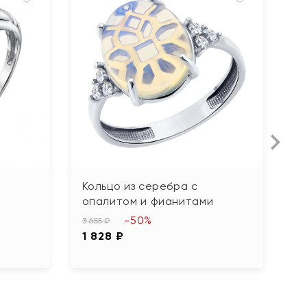
Кольцо из серебра с
К
опалитом и фианитами
1 
-50%
8
3 655 ₽
1 828 ₽