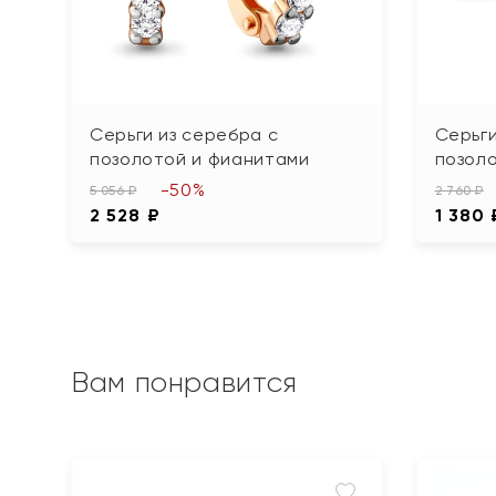
Серьги из серебра с
Серьги
позолотой и фианитами
позол
-50%
5 056 ₽
2 760 ₽
2 528 ₽
1 380 
Вам понравится