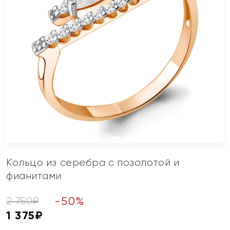
Кольцо из серебра с позолотой и
фианитами
-
50
%
2 750
₽
1 375
₽