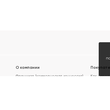
п
О компании
Покупат
Франшиза (коммерческая концессия)
Как опред
Карьера в ЯХОНТ
Акции
Контакты
Скупка и 
Магазины
Отзывы
Электронн
Правила п
подарочны