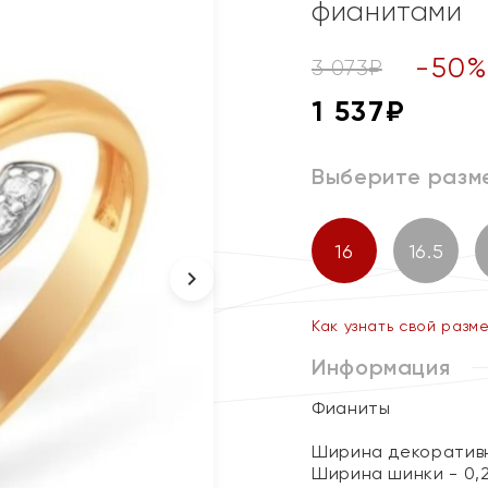
фианитами
-
50
3 073
₽
1 537
₽
Выберите разм
16
16.5
Как узнать свой разм
Информация
Фианиты
Ширина декоративно
Ширина шинки - 0,