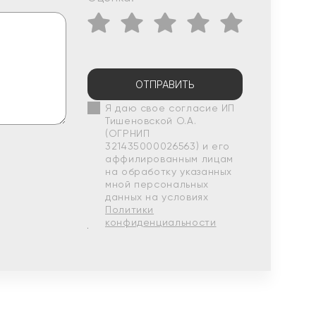
ОТПРАВИТЬ
Я даю свое согласие ИП
Тишеновской О.А.
(ОГРНИП
321435000026563) и его
аффилированным лицам
на обработку указанных
мной персональных
данных на условиях
Политики
конфиденциальности