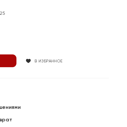
25
В ИЗБРАННОЕ
шениями
зврат