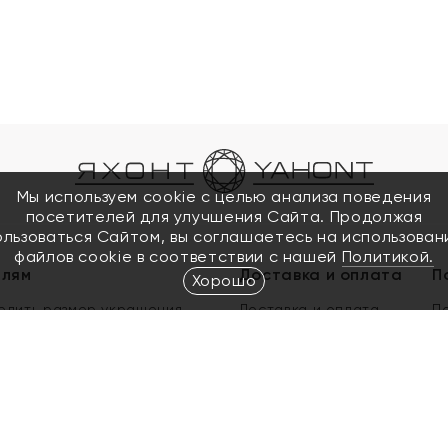
Мы используем cookie с целью анализа поведения
посетителей для улучшения Сайта. Продолжая
ользоваться Сайтом, вы соглашаетесь на использован
файлов cookie в соответствии с нашей
Политикой.
елям
Доставка и оплата
П
Хорошо
елить размер украшения
Доставка и оплата
П
п
обмен золота
ый подарочный сертификат
ользования Электронным
м сертификатом «Яхонт»