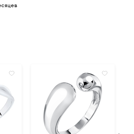
есяцев