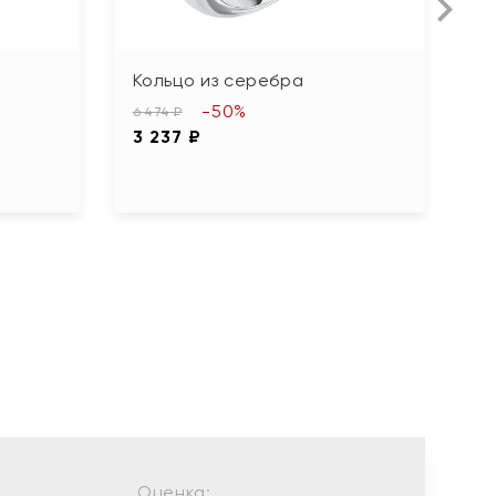
Кольцо из серебра
К
ф
-50%
6 474 ₽
3 237 ₽
4 
2
Оценка: