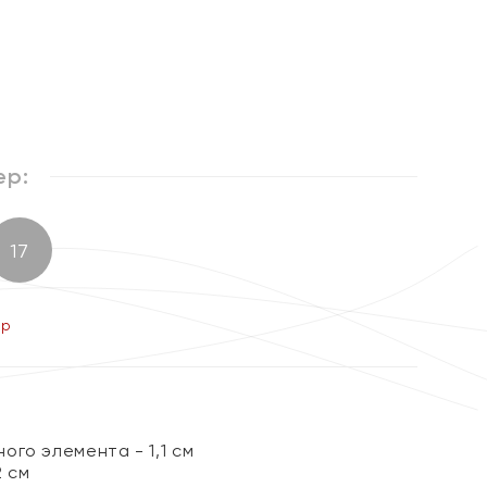
%
ер:
17
ер
го элемента - 1,1 см
2 см