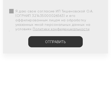
Я даю свое согласие ИП Тишеновской О.А.
(ОГРНИП 321435000026563) и его
аффилированным лицам на обработку
указанных мной персональных данных на
условиях
Политики конфиденциальности
ОТПРАВИТЬ