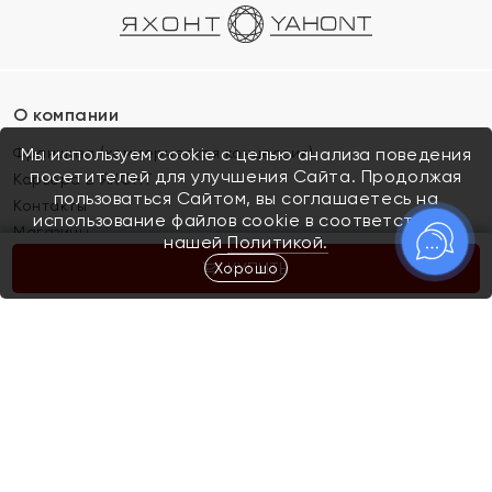
О компании
Франшиза (коммерческая концессия)
Мы используем cookie с целью анализа поведения
посетителей для улучшения Сайта. Продолжая
Карьера в ЯХОНТ
пользоваться Сайтом, вы соглашаетесь на
Контакты
использование файлов cookie в соответствии с
Магазины
нашей
Политикой.
Хорошо
КУПИТЬ
Покупателям
Как определить размер украшения
Киров
Акции
Магазины
Скупка и обмен золота
Отзывы
Электронный подарочный сертификат
Помолвка и свадьба
Правила пользования Электронным
Каталог
подарочным сертификатом «Яхонт»