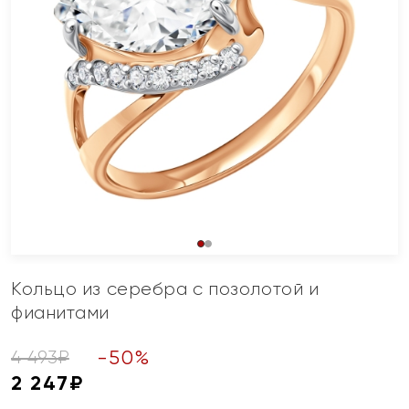
Кольцо из серебра с позолотой и
фианитами
-
50
%
4 493
₽
2 247
₽