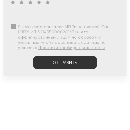
Я даю свое согласие ИП Тишеновской О.А.
(ОГРНИП 321435000026563) и его
аффилированным лицам на обработку
указанных мной персональных данных на
условиях
Политики конфиденциальности
ОТПРАВИТЬ