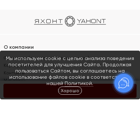
О компании
Франшиза (коммерческая концессия)
Мы используем cookie с целью анализа поведения
посетителей для улучшения Сайта. Продолжая
Карьера в ЯХОНТ
пользоваться Сайтом, вы соглашаетесь на
Контакты
использование файлов cookie в соответствии с
Магазины
нашей
Политикой.
Хорошо
КУПИТЬ
Покупателям
Как определить размер украшения
Киров
Акции
Магазины
Скупка и обмен золота
Отзывы
Электронный подарочный сертификат
Помолвка и свадьба