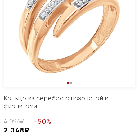
Кольцо из серебра с позолотой и
фианитами
-
50
%
4 096
₽
2 048
₽