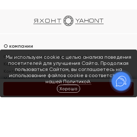
О компании
Франшиза (коммерческая концессия)
Мы используем cookie с целью анализа поведения
посетителей для улучшения Сайта. Продолжая
Карьера в ЯХОНТ
пользоваться Сайтом, вы соглашаетесь на
Контакты
использование файлов cookie в соответствии с
Магазины
нашей
Политикой.
Хорошо
КУПИТЬ
Покупателям
Как определить размер украшения
Киров
Акции
Магазины
Скупка и обмен золота
Отзывы
Электронный подарочный сертификат
Помолвка и свадьба