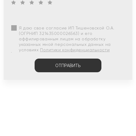
Я даю свое согласие ИП Тишеновской О.А.
(ОГРНИП 321435000026563) и его
аффилированным лицам на обработку
указанных мной персональных данных на
условиях
Политики конфиденциальности
ОТПРАВИТЬ