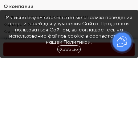
О компании
Франшиза (коммерческая концессия)
Мы используем cookie с целью анализа поведения
посетителей для улучшения Сайта. Продолжая
Карьера в ЯХОНТ
пользоваться Сайтом, вы соглашаетесь на
Контакты
использование файлов cookie в соответствии с
Магазины
нашей
Политикой.
Хорошо
КУПИТЬ
Покупателям
Как определить размер украшения
Киров
Акции
Магазины
Скупка и обмен золота
Отзывы
Электронный подарочный сертификат
Помолвка и свадьба
Правила пользования Электронным
Каталог
подарочным сертификатом «Яхонт»
Новинки
Доставка и оплата
Акции
Скупка и обмен золота
Доставка и оплата