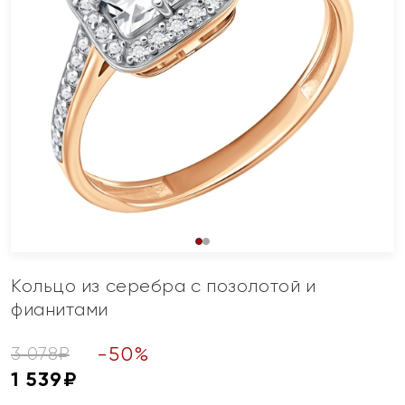
Кольцо из серебра с позолотой и
фианитами
-
50
%
3 078
₽
1 539
₽