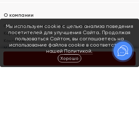
О компании
Франшиза (коммерческая концессия)
Мы используем cookie с целью анализа поведения
посетителей для улучшения Сайта. Продолжая
Карьера в ЯХОНТ
пользоваться Сайтом, вы соглашаетесь на
Контакты
использование файлов cookie в соответствии с
Магазины
нашей
Политикой.
Хорошо
КУПИТЬ
Покупателям
Как определить размер украшения
Киров
Акции
Магазины
Скупка и обмен золота
Отзывы
Электронный подарочный сертификат
Помолвка и свадьба
Правила пользования Электронным
Каталог
подарочным сертификатом «Яхонт»
Новинки
Доставка и оплата
Акции