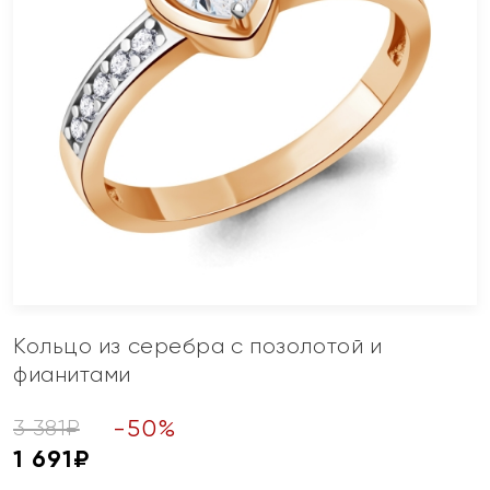
Кольцо из серебра с позолотой и
фианитами
-
50
%
3 381
₽
1 691
₽