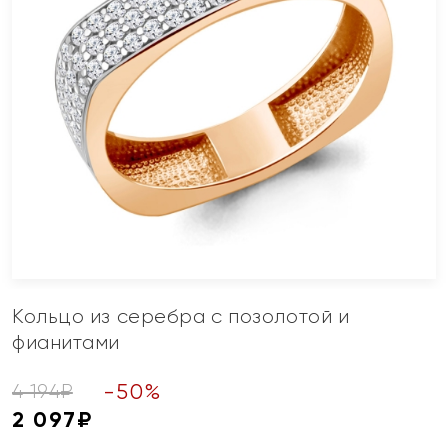
Кольцо из серебра с позолотой и
фианитами
-
50
%
4 194
₽
2 097
₽