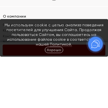
О компании
Франшиза (коммерческая концессия)
Мы используем cookie с целью анализа поведения
посетителей для улучшения Сайта. Продолжая
Карьера в ЯХОНТ
пользоваться Сайтом, вы соглашаетесь на
Контакты
использование файлов cookie в соответствии с
Магазины
нашей
Политикой.
Хорошо
КУПИТЬ
Покупателям
Как определить размер украшения
Киров
Акции
Магазины
Скупка и обмен золота
Отзывы
Электронный подарочный сертификат
Помолвка и свадьба
Правила пользования Электронным
Каталог
подарочным сертификатом «Яхонт»
Новинки