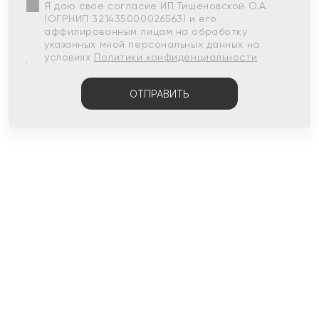
Я даю свое согласие ИП Тишеновской О.А.
(ОГРНИП 321435000026563) и его
аффилированным лицам на обработку
указанных мной персональных данных на
условиях
Политики конфиденциальности
ОТПРАВИТЬ