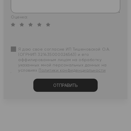
Оценка:
Я даю свое согласие ИП Тишеновской О.А.
(ОГРНИП 321435000026563) и его
аффилированным лицам на обработку
указанных мной персональных данных на
условиях
Политики конфиденциальности
ОТПРАВИТЬ