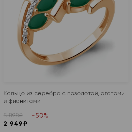
Кольцо из серебра с позолотой, агатами
и фианитами
-
50
%
5 898
₽
2 949
₽