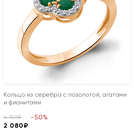
Кольцо из серебра с позолотой, агатами
и фианитами
-
50
%
4 159
₽
2 080
₽