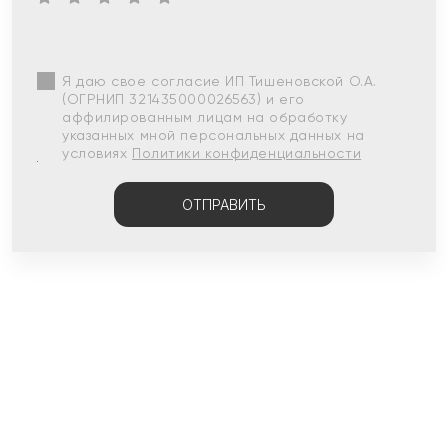
Я даю свое согласие ИП Тишеновской О.А.
(ОГРНИП 321435000026563) и его
аффилированным лицам на обработку
указанных мной персональных данных на
условиях
Политики конфиденциальности
ОТПРАВИТЬ