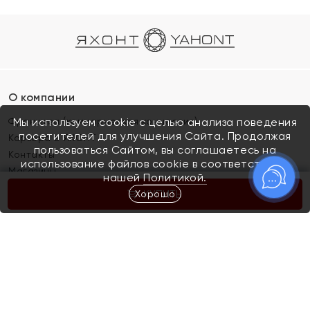
О компании
Франшиза (коммерческая концессия)
Мы используем cookie с целью анализа поведения
посетителей для улучшения Сайта. Продолжая
Карьера в ЯХОНТ
пользоваться Сайтом, вы соглашаетесь на
Контакты
использование файлов cookie в соответствии с
Магазины
нашей
Политикой.
Хорошо
КУПИТЬ
Покупателям
Как определить размер украшения
Киров
Акции
Магазины
Скупка и обмен золота
Отзывы
Электронный подарочный сертификат
Помолвка и свадьба