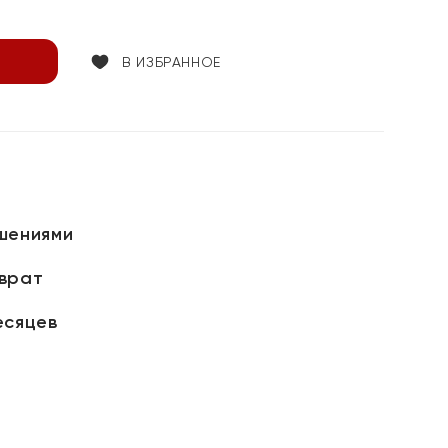
В ИЗБРАННОЕ
шениями
зврат
есяцев