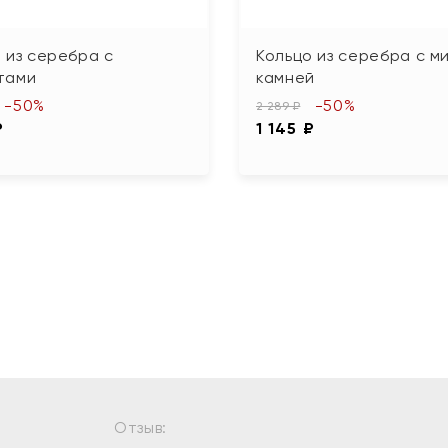
 из серебра с
Кольцо из серебра с м
тами
камней
-50%
-50%
2 289 ₽
₽
1 145 ₽
Отзыв: