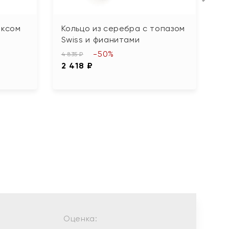
иксом
Кольцо из серебра с топазом
К
Swiss и фианитами
ф
-50%
4 835 ₽
4 
2 418 ₽
2
Оценка: