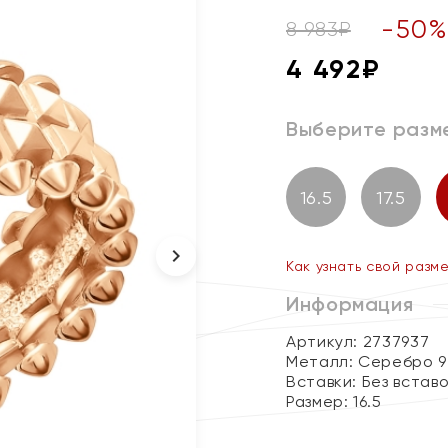
-
50
8 983
₽
4 492
₽
Выберите разм
16.5
17.5
Как узнать свой разм
Информация
Артикул: 2737937
Металл:
Серебро 9
Вставки:
Без встав
Размер:
16.5