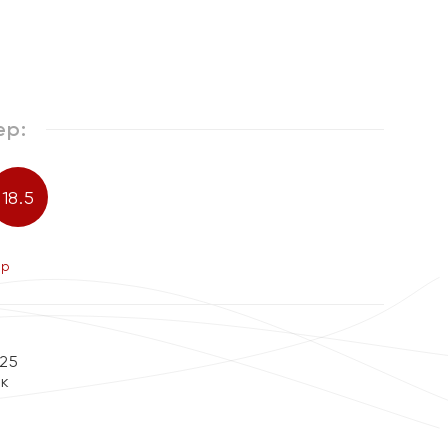
%
ер:
18.5
ер
25
ок