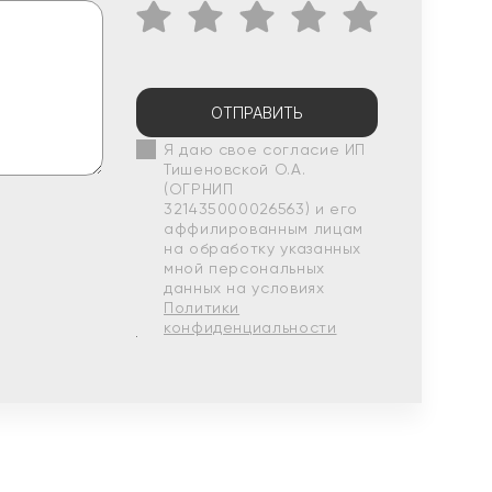
ОТПРАВИТЬ
Я даю свое согласие ИП
Тишеновской О.А.
(ОГРНИП
321435000026563) и его
аффилированным лицам
на обработку указанных
мной персональных
данных на условиях
Политики
конфиденциальности