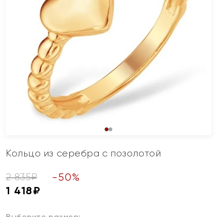
Кольцо из серебра с позолотой
-
50
%
2 835
₽
1 418
₽
Выберите размер: