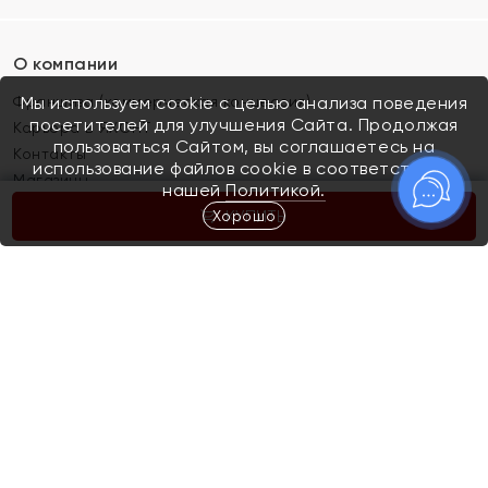
О компании
Франшиза (коммерческая концессия)
Мы используем cookie с целью анализа поведения
посетителей для улучшения Сайта. Продолжая
Карьера в ЯХОНТ
пользоваться Сайтом, вы соглашаетесь на
Контакты
использование файлов cookie в соответствии с
Магазины
нашей
Политикой.
Хорошо
КУПИТЬ
Покупателям
Как определить размер украшения
Киров
Акции
Магазины
Скупка и обмен золота
Отзывы
Электронный подарочный сертификат
Помолвка и свадьба
Правила пользования Электронным
Каталог
подарочным сертификатом «Яхонт»
Новинки
Доставка и оплата
Акции