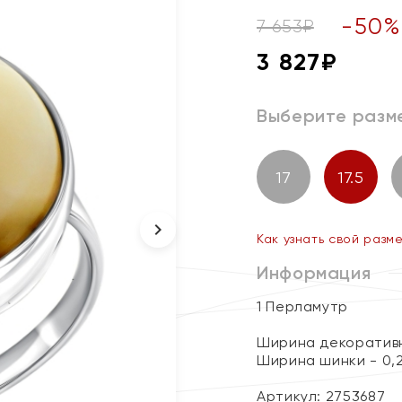
-
50
7 653
₽
3 827
₽
Выберите разм
17
17.5
Как узнать свой разм
Информация
1 Перламутр
Ширина декоративн
Ширина шинки - 0,
Артикул: 2753687