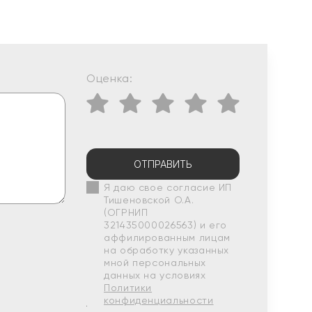
Оценка:
ОТПРАВИТЬ
Я даю свое согласие ИП
Тишеновской О.А.
(ОГРНИП
321435000026563) и его
аффилированным лицам
на обработку указанных
мной персональных
данных на условиях
Политики
конфиденциальности