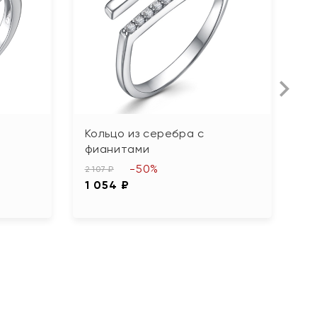
Кольцо из серебра с
К
фианитами
5 
-50%
2
2 107 ₽
1 054 ₽