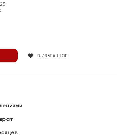
25
р
В ИЗБРАННОЕ
шениями
зврат
есяцев