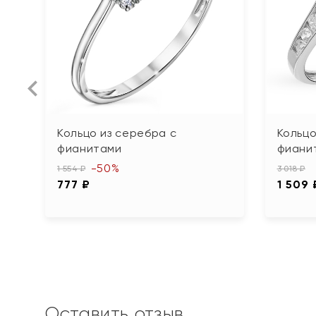
Кольцо из серебра с
Кольцо
фианитами
фиани
-50%
1 554 ₽
3 018 ₽
777 ₽
1 509 
Оставить отзыв