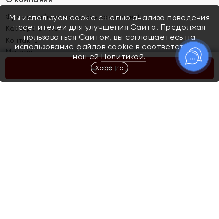
Франшиза (коммерческая концессия)
Мы используем cookie с целью анализа поведения
посетителей для улучшения Сайта. Продолжая
Карьера в ЯХОНТ
пользоваться Сайтом, вы соглашаетесь на
Контакты
использование файлов cookie в соответствии с
Магазины
нашей
Политикой.
Хорошо
КУПИТЬ
Покупателям
Как определить размер украшения
Киров
Акции
Магазины
Скупка и обмен золота
Отзывы
Электронный подарочный сертификат
Помолвка и свадьба
Правила пользования Электронным
Каталог
подарочным сертификатом «Яхонт»
Новинки
Доставка и оплата
Акции
Скупка и обмен золота
Доставка и оплата