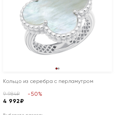
Кольцо из серебра с перламутром
-
50
%
9 984
₽
4 992
₽
Выберите размер: