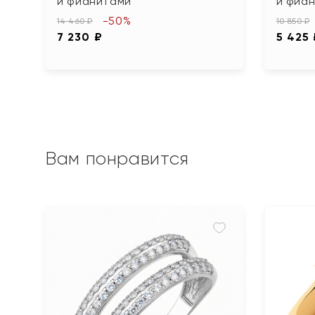
и фианитами
и фиа
-50%
14 460 ₽
10 850 ₽
7 230 ₽
5 425
Вам понравится