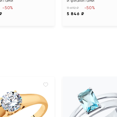
нитами
и фианитами
-50%
-50%
11 692 ₽
 ₽
5 846 ₽