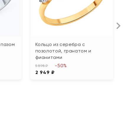
опазом
Кольцо из серебра с
К
позолотой, гранатом и
ф
фианитами
4 1
-50%
2
5 898 ₽
2 949 ₽