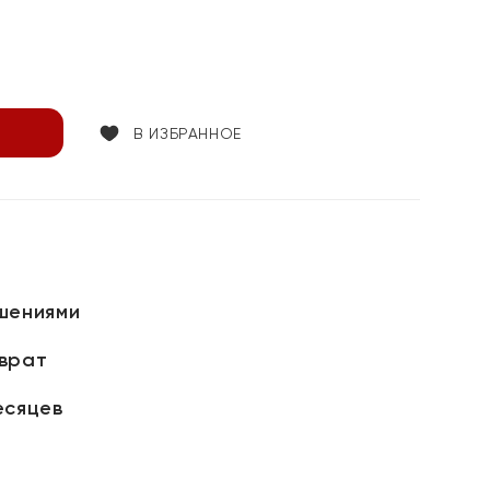
В ИЗБРАННОЕ
шениями
зврат
есяцев