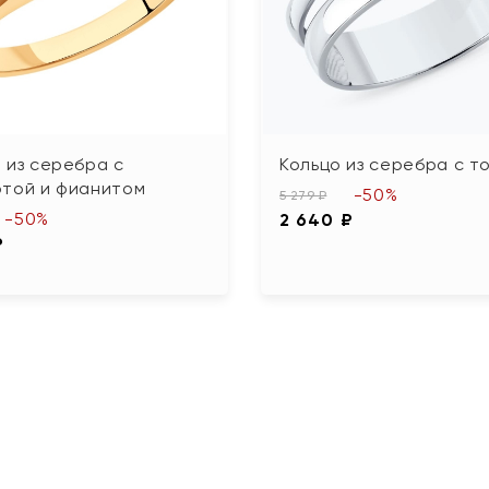
 из серебра с
Кольцо из серебра с т
отой и фианитом
-50%
5 279 ₽
-50%
2 640 ₽
₽