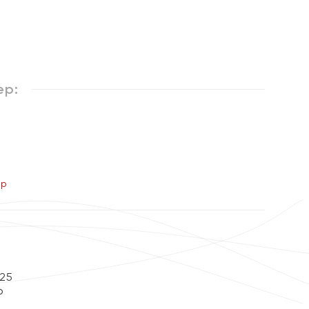
%
ер:
ер
25
р