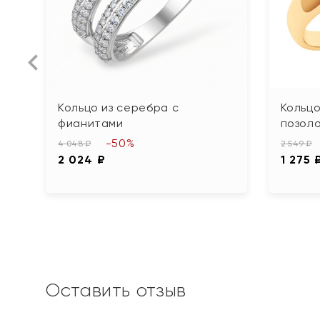
Кольцо из серебра с
Кольцо
фианитами
позол
-50%
4 048 ₽
2 549 ₽
2 024 ₽
1 275 
Оставить отзыв