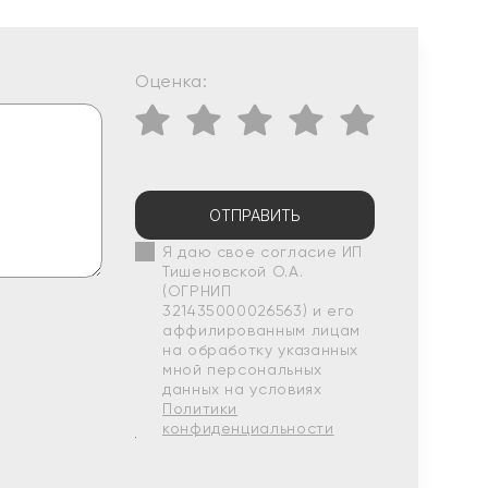
Оценка:
ОТПРАВИТЬ
Я даю свое согласие ИП
Тишеновской О.А.
(ОГРНИП
321435000026563) и его
аффилированным лицам
на обработку указанных
мной персональных
данных на условиях
Политики
конфиденциальности