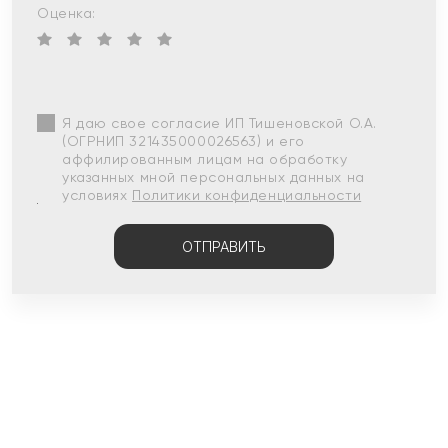
Оценка:
Я даю свое согласие ИП Тишеновской О.А.
(ОГРНИП 321435000026563) и его
аффилированным лицам на обработку
указанных мной персональных данных на
условиях
Политики конфиденциальности
ОТПРАВИТЬ