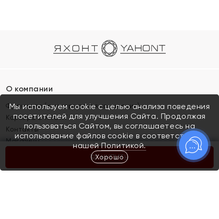
О компании
Франшиза (коммерческая концессия)
Мы используем cookie с целью анализа поведения
посетителей для улучшения Сайта. Продолжая
Карьера в ЯХОНТ
пользоваться Сайтом, вы соглашаетесь на
Контакты
использование файлов cookie в соответствии с
Магазины
нашей
Политикой.
Хорошо
КУПИТЬ
Покупателям
Как определить размер украшения
Киров
Акции
Магазины
Скупка и обмен золота
Отзывы