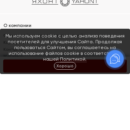
О компании
Франшиза (коммерческая концессия)
Мы используем cookie с целью анализа поведения
посетителей для улучшения Сайта. Продолжая
Карьера в ЯХОНТ
пользоваться Сайтом, вы соглашаетесь на
Контакты
использование файлов cookie в соответствии с
Магазины
нашей
Политикой.
Хорошо
КУПИТЬ
Покупателям
Как определить размер украшения
Киров
Акции
Магазины
Скупка и обмен золота
Отзывы
Электронный подарочный сертификат
Помолвка и свадьба
Правила пользования Электронным
Каталог
подарочным сертификатом «Яхонт»
Новинки