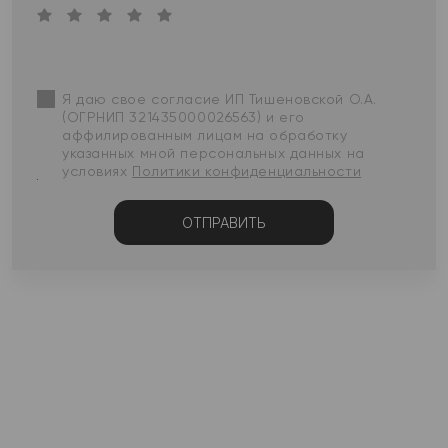
Я даю свое согласие ИП Тишеновской О.А.
(ОГРНИП 321435000026563) и его
аффилированным лицам на обработку
указанных мной персональных данных на
условиях
Политики конфиденциальности
ОТПРАВИТЬ