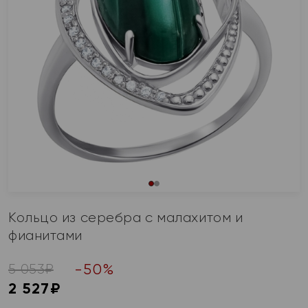
Кольцо из серебра с малахитом и
фианитами
-
50
%
5 053
₽
2 527
₽