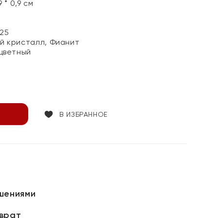
 * 0,9 см
25
й кристалл, Фианит
цветный
В ИЗБРАННОЕ
шениями
зврат