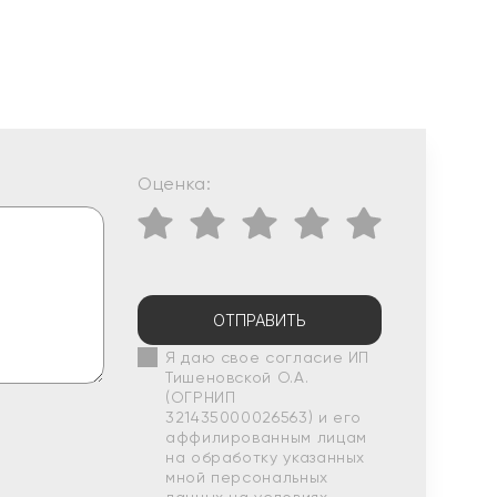
Оценка:
ОТПРАВИТЬ
Я даю свое согласие ИП
Тишеновской О.А.
(ОГРНИП
321435000026563) и его
аффилированным лицам
на обработку указанных
мной персональных