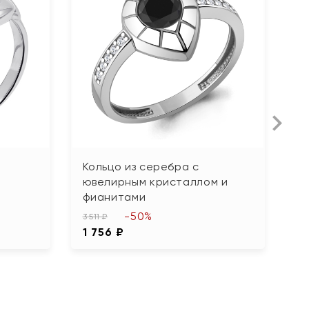
Кольцо из серебра с
К
ювелирным кристаллом и
ф
фианитами
4 
-50%
2
3 511 ₽
1 756 ₽