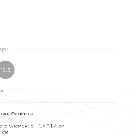
%
ер:
18.5
ер
алин; Фианиты
о элемента - 1,4 * 1,4 см
2 см