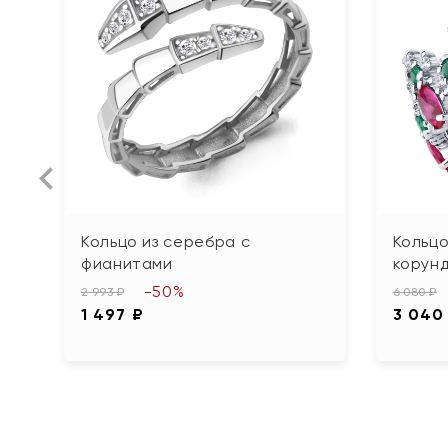
Кольцо из серебра с
Кольцо
фианитами
корун
-50%
2 993 ₽
6 080 ₽
1 497 ₽
3 040