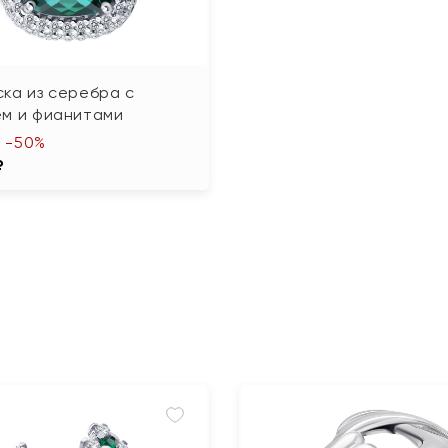
ка из серебра с
ем и фианитами
-50%
₽