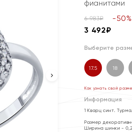
фианитами
-
50
6 983
₽
3 492
₽
Выберите разм
17.5
18
Как узнать свой разм
Информация
1 Кварц синт. Турм
Размер декоративног
Ширина шинки - 0,