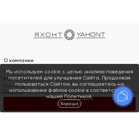
О компании
Франшиза (коммерческая концессия)
Мы используем cookie с целью анализа поведения
посетителей для улучшения Сайта. Продолжая
Карьера в ЯХОНТ
пользоваться Сайтом, вы соглашаетесь на
Контакты
использование файлов cookie в соответствии с
Магазины
нашей
Политикой.
Хорошо
КУПИТЬ
Покупателям
Как определить размер украшения
Киров
Акции
Магазины
Скупка и обмен золота