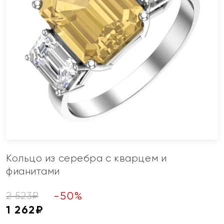
Кольцо из серебра с кварцем и
фианитами
-
50
%
2 523
₽
1 262
₽