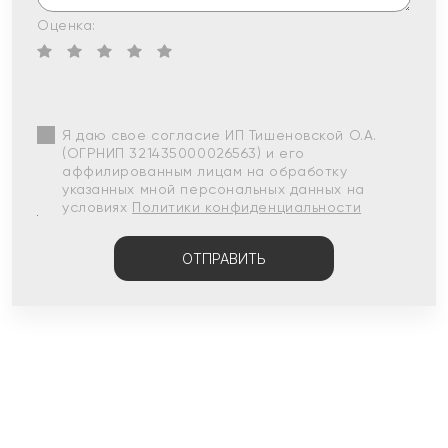
Оценка:
Я даю свое согласие ИП Тишеновской О.А.
(ОГРНИП 321435000026563) и его
аффилированным лицам на обработку
указанных мной персональных данных на
условиях
Политики конфиденциальности
ОТПРАВИТЬ