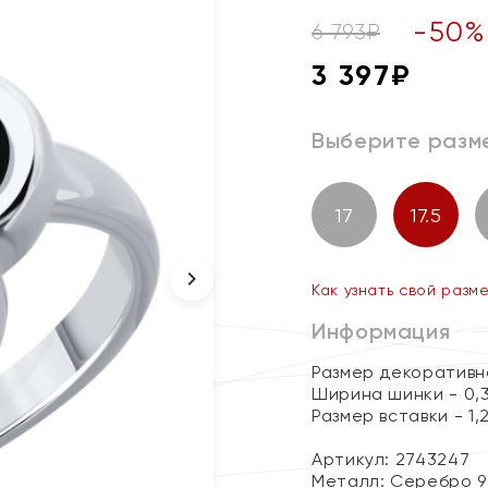
-
50
%
6 793
₽
3 397
₽
Выберите разм
17
17.5
Как узнать свой разм
Информация
Размер декоративног
Ширина шинки - 0,
Размер вставки - 1,2
Артикул: 2743247
Металл:
Серебро 9