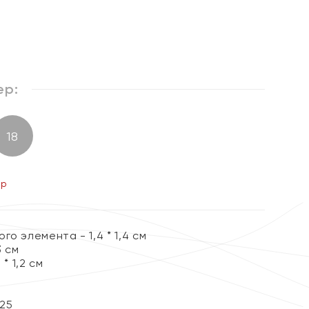
ер:
18
ер
о элемента - 1,4 * 1,4 см
3 см
 * 1,2 см
25