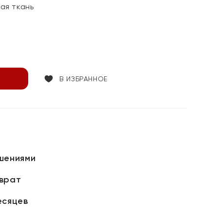
ая ткань
В ИЗБРАННОЕ
шениями
зврат
есяцев