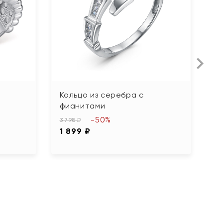
Кольцо из серебра с
К
фианитами
п
-50%
3 798 ₽
3 
1 899 ₽
1