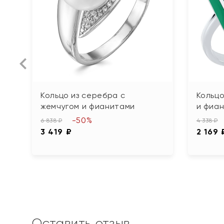
Кольцо из серебра с
Кольцо
жемчугом и фианитами
и фиа
-50%
6 838 ₽
4 338 ₽
3 419 ₽
2 169 
Оставить отзыв