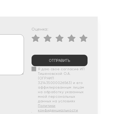
Оценка:
ОТПРАВИТЬ
Я даю свое согласие ИП
Тишеновской О.А.
(ОГРНИП
321435000026563) и его
аффилированным лицам
на обработку указанных
мной персональных
данных на условиях
Политики
конфиденциальности