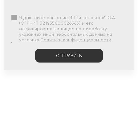
Я даю свое согласие ИП Тишеновской О.А.
(ОГРНИП 321435000026563) и его
аффилированным лицам на обработку
указанных мной персональных данных на
условиях
Политики конфиденциальности
ОТПРАВИТЬ