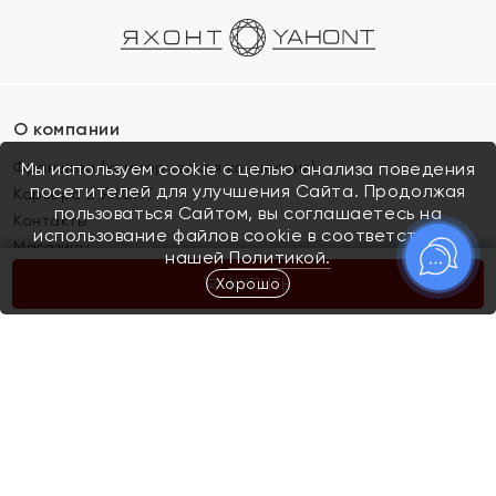
О компании
Франшиза (коммерческая концессия)
Мы используем cookie с целью анализа поведения
посетителей для улучшения Сайта. Продолжая
Карьера в ЯХОНТ
пользоваться Сайтом, вы соглашаетесь на
Контакты
использование файлов cookie в соответствии с
Магазины
нашей
Политикой.
Хорошо
КУПИТЬ
Покупателям
Как определить размер украшения
Киров
Акции
Магазины
Скупка и обмен золота
Отзывы
Электронный подарочный сертификат
Помолвка и свадьба
Правила пользования Электронным
Каталог
подарочным сертификатом «Яхонт»