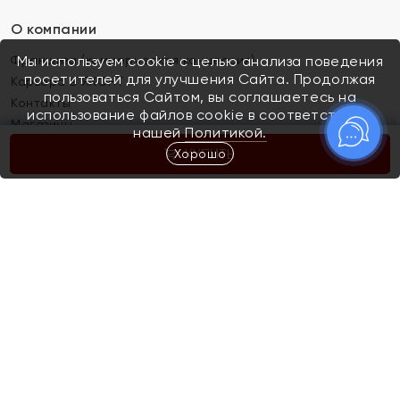
О компании
Франшиза (коммерческая концессия)
Мы используем cookie с целью анализа поведения
посетителей для улучшения Сайта. Продолжая
Карьера в ЯХОНТ
пользоваться Сайтом, вы соглашаетесь на
Контакты
использование файлов cookie в соответствии с
Магазины
нашей
Политикой.
Хорошо
КУПИТЬ
Покупателям
Как определить размер украшения
Киров
Акции
Магазины
Скупка и обмен золота
Отзывы
Электронный подарочный сертификат
Помолвка и свадьба
Правила пользования Электронным
Каталог
подарочным сертификатом «Яхонт»
Новинки
Доставка и оплата
Акции
Скупка и обмен золота