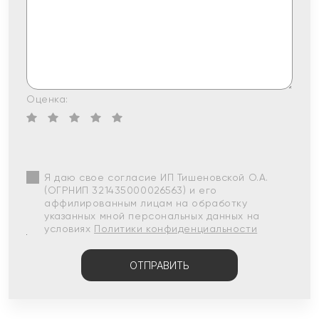
Оценка:
Я даю свое согласие ИП Тишеновской О.А.
(ОГРНИП 321435000026563) и его
аффилированным лицам на обработку
указанных мной персональных данных на
условиях
Политики конфиденциальности
ОТПРАВИТЬ