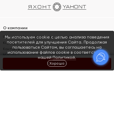
О компании
Франшиза (коммерческая концессия)
Мы используем cookie с целью анализа поведения
посетителей для улучшения Сайта. Продолжая
Карьера в ЯХОНТ
пользоваться Сайтом, вы соглашаетесь на
Контакты
использование файлов cookie в соответствии с
Магазины
нашей
Политикой.
Хорошо
КУПИТЬ
Покупателям
Как определить размер украшения
Киров
Акции
Магазины
Скупка и обмен золота
Отзывы
Электронный подарочный сертификат
Помолвка и свадьба
Правила пользования Электронным
Каталог
подарочным сертификатом «Яхонт»