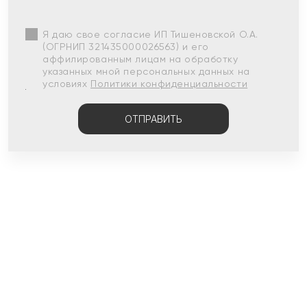
Я даю свое согласие ИП Тишеновской О.А.
(ОГРНИП 321435000026563) и его
аффилированным лицам на обработку
указанных мной персональных данных на
условиях
Политики конфиденциальности
ОТПРАВИТЬ