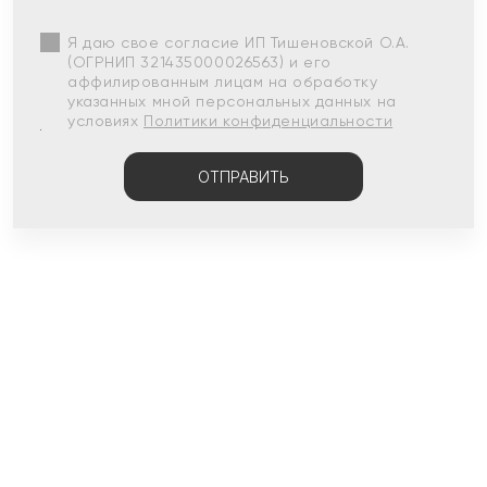
Я даю свое согласие ИП Тишеновской О.А.
(ОГРНИП 321435000026563) и его
аффилированным лицам на обработку
указанных мной персональных данных на
условиях
Политики конфиденциальности
ОТПРАВИТЬ