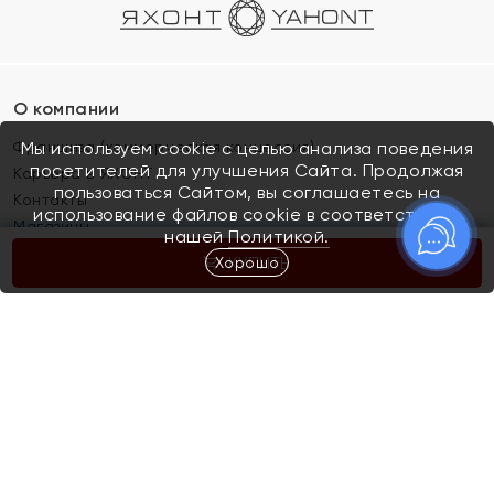
О компании
Франшиза (коммерческая концессия)
Мы используем cookie с целью анализа поведения
посетителей для улучшения Сайта. Продолжая
Карьера в ЯХОНТ
пользоваться Сайтом, вы соглашаетесь на
Контакты
использование файлов cookie в соответствии с
Магазины
нашей
Политикой.
Хорошо
КУПИТЬ
Покупателям
Как определить размер украшения
Киров
Акции
Магазины
Скупка и обмен золота
Отзывы
Электронный подарочный сертификат
Помолвка и свадьба
Правила пользования Электронным
Каталог
подарочным сертификатом «Яхонт»