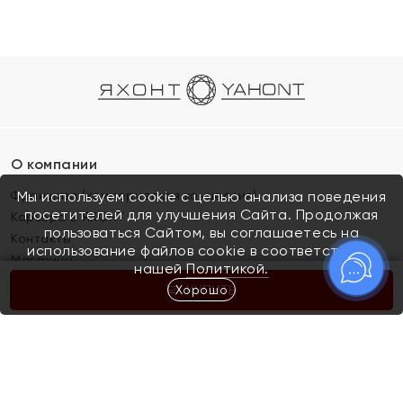
О компании
Франшиза (коммерческая концессия)
Мы используем cookie с целью анализа поведения
посетителей для улучшения Сайта. Продолжая
Карьера в ЯХОНТ
пользоваться Сайтом, вы соглашаетесь на
Контакты
использование файлов cookie в соответствии с
Магазины
нашей
Политикой.
Хорошо
КУПИТЬ
Покупателям
Как определить размер украшения
Киров
Акции
Магазины
Скупка и обмен золота
Отзывы