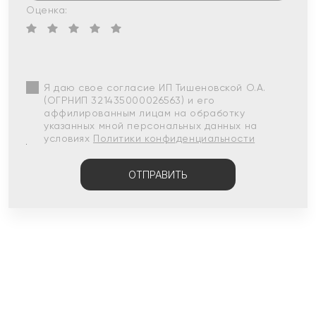
Оценка:
Я даю свое согласие ИП Тишеновской О.А.
(ОГРНИП 321435000026563) и его
аффилированным лицам на обработку
указанных мной персональных данных на
условиях
Политики конфиденциальности
ОТПРАВИТЬ