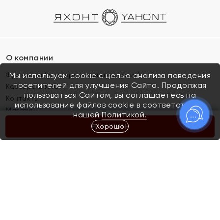
О компании
Франшиза (коммерческая концессия)
Мы используем cookie с целью анализа поведения
посетителей для улучшения Сайта. Продолжая
Карьера в ЯХОНТ
пользоваться Сайтом, вы соглашаетесь на
Контакты
использование файлов cookie в соответствии с
Магазины
нашей
Политикой.
Хорошо
КУПИТЬ
Покупателям
Как определить размер украшения
Киров
Акции
Магазины
Скупка и обмен золота
Отзывы
Электронный подарочный сертификат
Помолвка и свадьба
Правила пользования Электронным
Каталог
подарочным сертификатом «Яхонт»