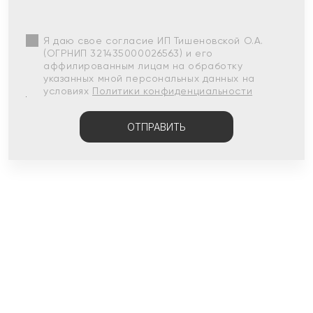
Я даю свое согласие ИП Тишеновской О.А.
(ОГРНИП 321435000026563) и его
аффилированным лицам на обработку
указанных мной персональных данных на
условиях
Политики конфиденциальности
ОТПРАВИТЬ