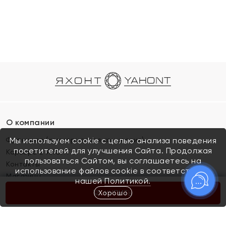
О компании
Франшиза (коммерческая концессия)
Мы используем cookie с целью анализа поведения
посетителей для улучшения Сайта. Продолжая
Карьера в ЯХОНТ
пользоваться Сайтом, вы соглашаетесь на
Контакты
использование файлов cookie в соответствии с
Магазины
нашей
Политикой.
Хорошо
КУПИТЬ
Покупателям
Как определить размер украшения
Киров