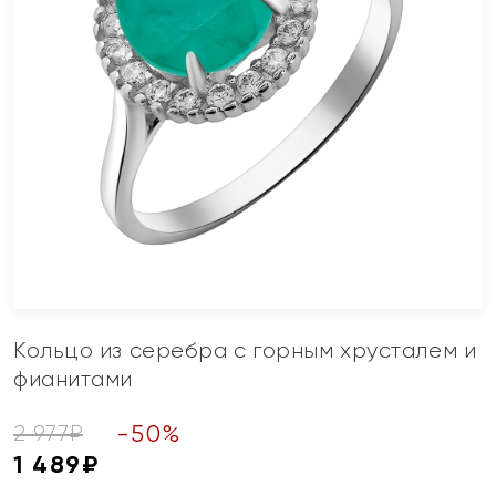
Кольцо из серебра с горным хрусталем и
фианитами
-
50
%
2 977
₽
1 489
₽