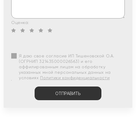
Оценка:
Я даю свое согласие ИП Тишеновской О.А.
(ОГРНИП 321435000026563) и его
аффилированным лицам на обработку
указанных мной персональных данных на
условиях
Политики конфиденциальности
ОТПРАВИТЬ